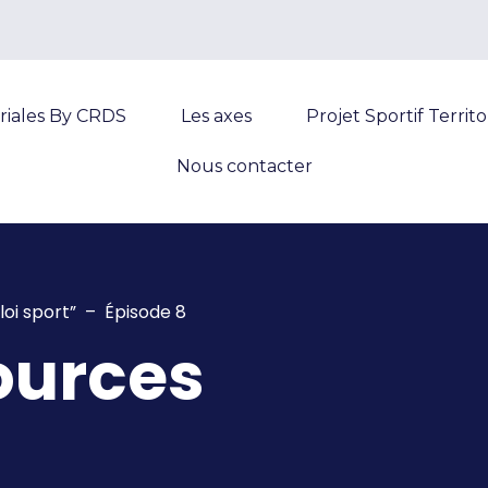
riales By CRDS
Les axes
Projet Sportif Territo
Nous contacter
oi sport” – Épisode 8
ources