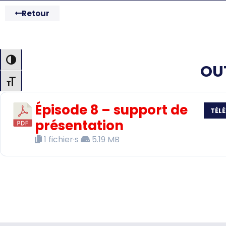
Retour
Passer en contraste élevé
OU
Changer la taille de la police
Épisode 8 – support de
TÉL
présentation
1 fichier·s
5.19 MB