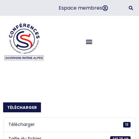
Espace membres
Synthèse – Livre blanc –
Accession au sport de
haut-niveau
TÉLÉCHARGER
Télécharger
12
Taille du fichier
461.25 KB